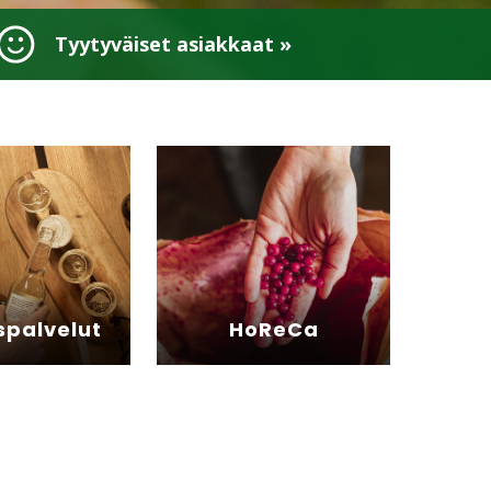
Tyytyväiset asiakkaat »
­palvelut
HoReCa