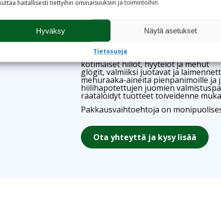
kuttaa haitallisesti tiettyihin ominaisuuksiin ja toimintoihin.
henkilökuntaanne.
Valmistamme laadukkaat tuotteet Pri
Hyväksy
Näytä asetukset
omasta tuotevalikoimastamme tai voim
tuotteen:
Tietosuoja
kotimaiset hillot, hyytelöt ja mehut
glögit, valmiiksi juotavat ja laimennet
mehuraaka-aineita pienpanimoille ja 
hiilihapotettujen juomien valmistuspal
räätälöidyt tuotteet toiveidenne muk
Pakkausvaihtoehtoja on monipuolisesti 
Ota yhteyttä ja kysy lisää