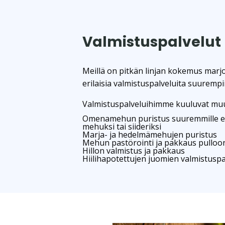
Valmistuspalvelut
Meillä on pitkän linjan kokemus marj
erilaisia valmistuspalveluita suurempii
Valmistuspalveluihimme kuuluvat mu
Omenamehun puristus suuremmille eril
mehuksi tai siideriksi
Marja- ja hedelmämehujen puristus
Mehun pastörointi ja pakkaus pulloo
Hillon valmistus ja pakkaus
Hiilihapotettujen juomien valmistuspa