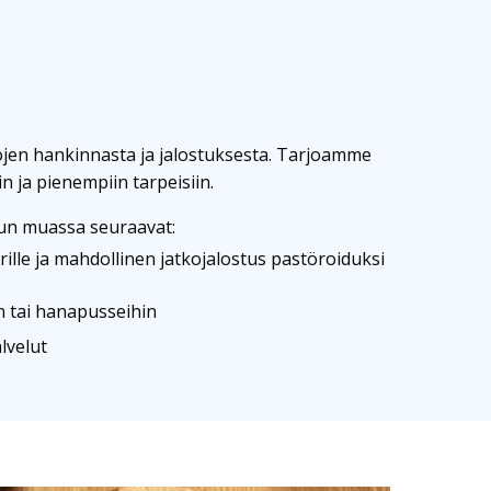
ojen hankinnasta ja jalostuksesta. Tarjoamme
n ja pienempiin tarpeisiin.
un muassa seuraavat:
le ja mahdollinen jatkojalostus pastöroiduksi
n tai hanapusseihin
lvelut