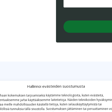
Lisää osoitteesi tähän
Tuotteet omalla eti
Hallinnoi evästeiden suostumusta
haan kokemuksen tarjoamiseksi käytämme teknologioita, kuten evästeitä,
lentaaksemme ja/tai käyttääksemme laitetietoja. Näiden tekniikoiden hyväksymi
Kotimainen laadukas lähiruokatuote om
aa meille mahdollisuuden käsitellä tietoja, kuten selauskäyttäytymistä tai
nimikkotuotteeksi, mainostuotteeksi, l
ilöllisiä tunnuksia tällä sivustolla. Suostumuksen jättäminen tai peruuttaminen vo