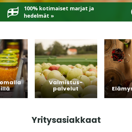
100% kotimaiset marjat ja
hedelmät »
 omalla
Valmistus­
illä
palvelut
Elämys
Yritysasiakkaat