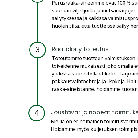
Perusraaka-aineemme ovat 100 % suo
suoraan viljelijöiltä ja metsämarjojen 
säilytyksessä ja kaikissa valmistusp
huolen siitä, että tuotteissa säilyy he
3
Räätälöity toteutus
Toteutamme tuotteen valmistuksen j
toiveidenne mukaisesti joko omalla e
yhdessä suunnitella etiketin. Tarjoam
pakkausvaihtoehtoja ja -kokoja. Hal
raaka-aineistanne, hoidamme tuotan
4
Joustavat ja nopeat toimituk
Meillä on erinomainen toimitusvarmuu
Hoidamme myös kuljetuksen toimipist