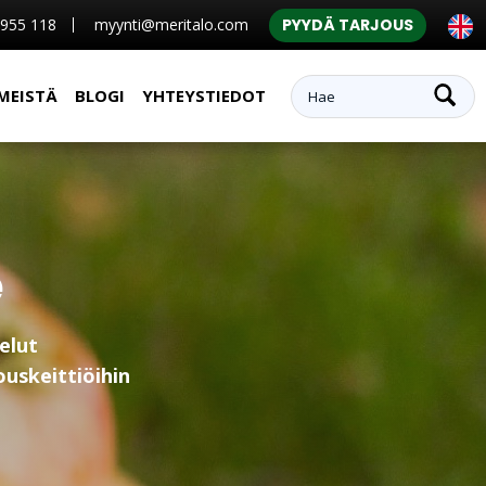
 955 118
myynti@meritalo.com
PYYDÄ TARJOUS
MEISTÄ
BLOGI
YHTEYSTIEDOT
e
elut
ouskeittiöihin