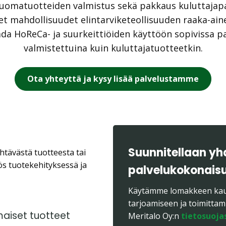
 juomatuotteiden valmistus sekä pakkaus kuluttaja
t mahdollisuudet elintarviketeollisuuden raaka-aine
a HoReCa- ja suurkeittiöiden käyttöön sopivissa pak
valmistettuina kuin kuluttajatuotteetkin.
Ota yhteyttä ja kysy lisää palvelustamme
Suunnitellaan yhd
tävästä tuotteesta tai
ös tuotekehityksessä ja
palvelukokonais
Käytämme lomakkeen kaut
tarjoamiseen ja toimittami
maiset tuotteet
Meritalo Oy:n
tietosuoja