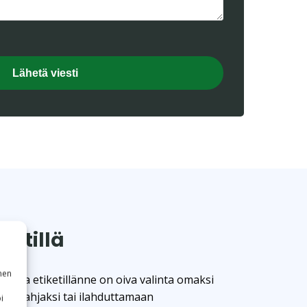
ketillä
nen
alla etiketillänne on oiva valinta omaksi
iikelahjaksi tai ilahduttamaan
i