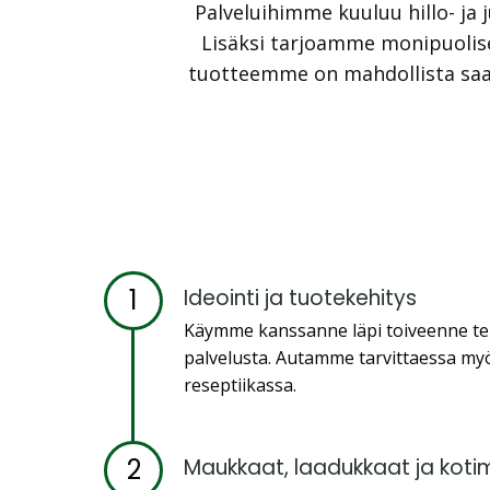
Palveluihimme kuuluu hillo- ja
Lisäksi tarjoamme monipuolise
tuotteemme on mahdollista saad
1
Ideointi ja tuotekehitys
Käymme kanssanne läpi toiveenne teh
palvelusta. Autamme tarvittaessa my
reseptiikassa.
2
Maukkaat, laadukkaat ja koti