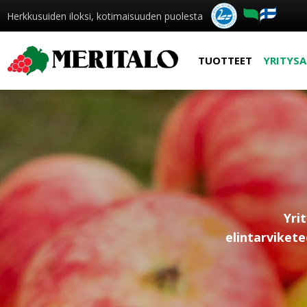
Herkkusuiden iloksi, kotimaisuuden puolesta
TUOTTEET
YRITYSA
Yri
elintarvikete