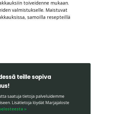
pakkauksiin toiveidenne mukaan.
iden valmistukselle. Maistuvat
kauksissa, samoilla resepteillä
essä teille sopiva
uus!
ta saatuja tietoja palveluidemme
seen. Lisätietoja löydät Marjajaloste
selosteesta »