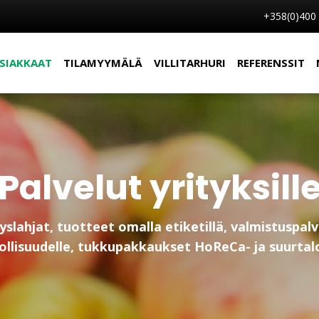
+358(0)400
SIAKKAAT
TILAMYYMÄLÄ
VILLITARHURI
REFERENSSIT
Palvelut yrityksill
tyslahjat, tuotteet omalla etiketillä, valmistuspalv
ollisuudelle, tukkupakkaukset HoReCa- ja suurtal