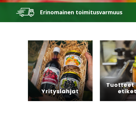
Erinomainen toimitusvarmuus
Tuotteet
Yrityslahjat
etiket