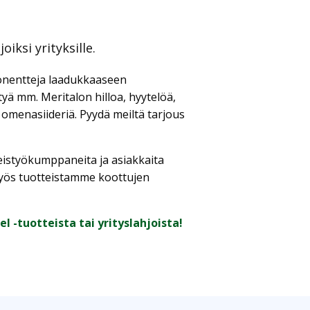
iksi yrityksille.
onentteja laadukkaaseen
yä mm. Meritalon hilloa, hyytelöä,
 omenasiideriä. Pyydä meiltä tarjous
teistyökumppaneita ja asiakkaita
myös tuotteistamme koottujen
l -tuotteista tai yrityslahjoista!