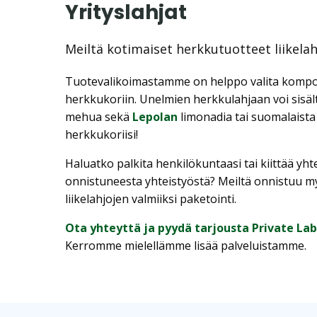
Yrityslahjat
Meiltä kotimaiset herkkutuotteet liikelahjo
Tuotevalikoimastamme on helppo valita komp
herkkukoriin. Unelmien herkkulahjaan voi sisält
mehua sekä
Lepolan
limonadia tai suomalaista
herkkukoriisi!
Haluatko palkita henkilökuntaasi tai kiittää yh
onnistuneesta yhteistyöstä? Meiltä onnistuu 
liikelahjojen valmiiksi paketointi.
Ota yhteyttä ja pyydä tarjousta Private Labe
Kerromme mielellämme lisää palveluistamme.