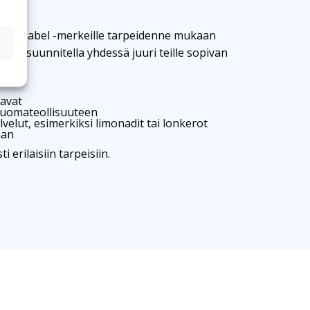
vate Label -merkeille tarpeidenne mukaan
me suunnitella yhdessä juuri teille sopivan
tavat
juomateollisuuteen
velut, esimerkiksi limonadit tai lonkerot
aan
erilaisiin tarpeisiin.