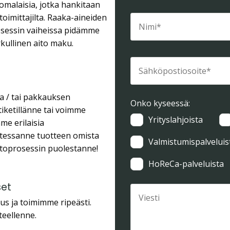
malaisia, jotka hankitaan
toimittajilta. Raaka-aineiden
rosessin vaiheissa pidämme
rkullinen aito maku.
a / tai pakkauksen
Onko kyseessä:
tiketillänne tai voimme
Yrityslahjoista
me erilaisia
utessanne tuotteen omista
Valmistumispalveluis
toprosessin puolestanne!
HoReCa-palveluista
set
s ja toimimme ripeästi.
eellenne.