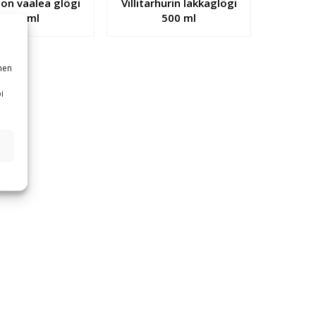
lon vaalea glögi
Villitarhurin lakkaglögi
350 ml
500 ml
nen
i