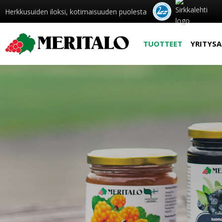
Herkkusuiden iloksi, kotimaisuuden puolesta
TUOTTEET
YRITYSA