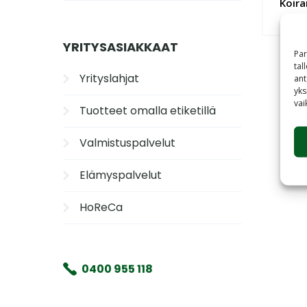
Koir
YRITYSASIAKKAAT
Par
tal
Yrityslahjat
ant
yks
vai
Tuotteet omalla etiketillä
Valmistuspalvelut
Elämyspalvelut
HoReCa
0400 955 118