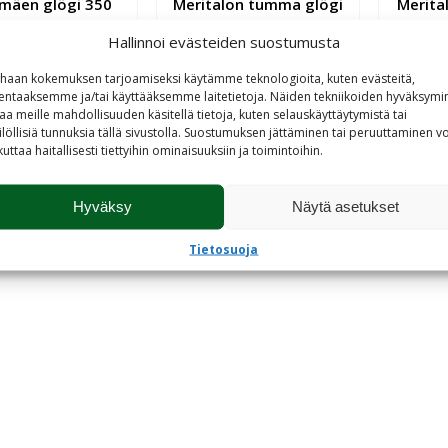
amäen glögi 350
Meritalon tumma glögi
Merita
ml
350 ml
Hallinnoi evästeiden suostumusta
haan kokemuksen tarjoamiseksi käytämme teknologioita, kuten evästeitä,
lentaaksemme ja/tai käyttääksemme laitetietoja. Näiden tekniikoiden hyväksymi
aa meille mahdollisuuden käsitellä tietoja, kuten selauskäyttäytymistä tai
ilöllisiä tunnuksia tällä sivustolla. Suostumuksen jättäminen tai peruuttaminen vo
kuttaa haitallisesti tiettyihin ominaisuuksiin ja toimintoihin.
Hyväksy
Näytä asetukset
Tietosuoja