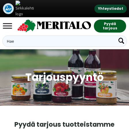
Yhteystiedot
Pyydä
tarjous
Tarjouspyyntö
Pyydä tarjous tuotteistamme