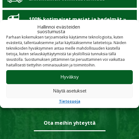
100% kotimaiset marjat ja hedelmät »
Hallinnoi evästeiden
suostumusta
Parhaan kokemuksen tarjoamiseksi käytämme teknologioita, kuten
Tyytyväiset asiakkaat »
evästeitä, tallentaaksemme ja/tai käyttääksemme laitetietoja. Näiden
tekniikoiden hyväksyminen antaa meille mahdollisuuden käsitellä
tietoja, kuten selauskäyttäytymistä tai yksilöllisiä tunnuksia tällä
sivustolla. Suostumuksen jättäminen tai peruuttaminen voi vaikuttaa
haitallisesti tiettyihin ominaisuuksiin ja toimintoihin.
Hyväksy
Kaipaatko lisätietoja tai
Näytä asetukset
onko sinulla kysyttävää?
Tietosuoja
Ota meihin yhteyttä