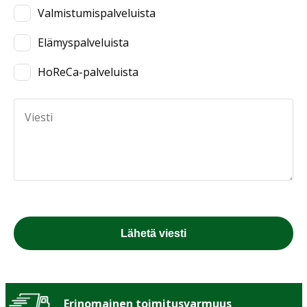
Valmistumispalveluista
Elämyspalveluista
HoReCa-palveluista
Lisää osoitteesi tähän
Erinomainen toimitusvarmuus