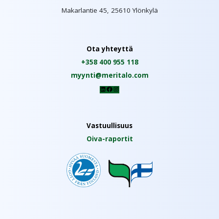
Makarlantie 45, 25610 Ylönkylä
Ota yhteyttä
+358 400 955 118
myynti@meritalo.com
LinkedIn
Facebook
Instagram
Vastuullisuus
Oiva-raportit