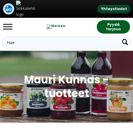
Yhteystiedot
Pyydä
tarjous
Mauri Kunnas -
tuotteet