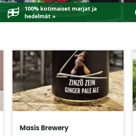
100% kotimaiset marjat ja
hedelmät »
Masis Brewery