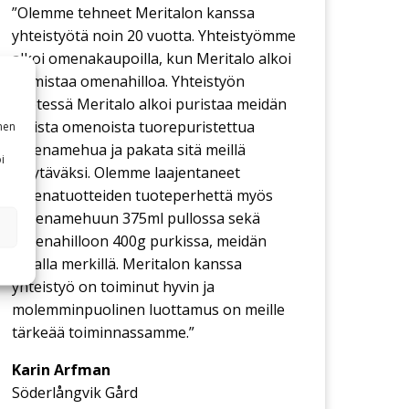
”Olemme tehneet Meritalon kanssa
yhteistyötä noin 20 vuotta. Yhteistyömme
alkoi omenakaupoilla, kun Meritalo alkoi
valmistaa omenahilloa. Yhteistyön
edetessä Meritalo alkoi puristaa meidän
omista omenoista tuorepuristettua
nen
omenamehua ja pakata sitä meillä
i
myytäväksi. Olemme laajentaneet
omenatuotteiden tuoteperhettä myös
Omenamehuun 375ml pullossa sekä
Omenahilloon 400g purkissa, meidän
omalla merkillä. Meritalon kanssa
yhteistyö on toiminut hyvin ja
molemminpuolinen luottamus on meille
tärkeää toiminnassamme.”
Karin Arfman
Söderlångvik Gård