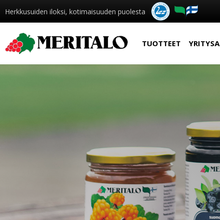
Herkkusuiden iloksi, kotimaisuuden puolesta
TUOTTEET
YRITYSA