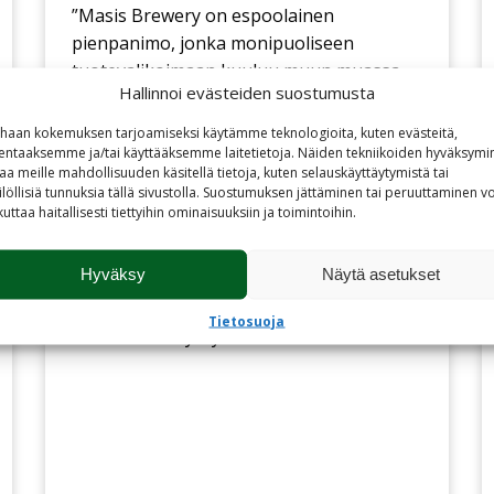
”Masis Brewery on espoolainen
pienpanimo, jonka monipuoliseen
tuotevalikoimaan kuuluu muun muassa
Hallinnoi evästeiden suostumusta
inkiväärillä maustettu olut Zinzö Zein.
Meritalon kanssa tuli puhetta inkiväärin
haan kokemuksen tarjoamiseksi käytämme teknologioita, kuten evästeitä,
mehustamisesta. Inkiväärin lisäys mehuna
lentaaksemme ja/tai käyttääksemme laitetietoja. Näiden tekniikoiden hyväksymi
aa meille mahdollisuuden käsitellä tietoja, kuten selauskäyttäytymistä tai
olueen oli myös todella vaivatonta, ja
ilöllisiä tunnuksia tällä sivustolla. Suostumuksen jättäminen tai peruuttaminen vo
panimon henkilöiltä säästyi paljon aikaa ja
kuttaa haitallisesti tiettyihin ominaisuuksiin ja toimintoihin.
vaivaa, kun inkivääriä ei tarvinnut käsin
pilkkoa.”
Hyväksy
Näytä asetukset
Laura Kanninen
Tietosuoja
Masis Brewery Oy