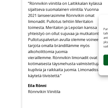
”Rönnvikin viinitila on Laitikkalan kylässä
sijaitseva suomalainen viinitila. Vuonna
2021 lanseerasimme Rönnvikin omat
limonadit. Pullotus tehtiin Meritalon
toimesta. Meritalon ja Lepolan kanssa
Par
yhteistyö on ollut sujuvaa ja mutkatonta.
tal
ant
Pullotuspalvelun avulla olemme voineet
yks
tarjota omalla brändillämme myös
vai
alkoholittomia juomia
vieraillemme. Rönnvikin limonadit ovat
kotimaisesta täysmehusta valmistettuja
kuplivia ja raikkaita juomia. Limonadissa ei
käytetä tiivistettä.”
Eila Rönni
Rönnvikin Viinitila