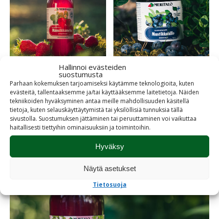
Hallinnoi evästeiden
suostumusta
Hyytelöt
Villitarhuri -
Parhaan kokemuksen tarjoamiseksi käytämme teknologioita, kuten
evästeitä, tallentaaksemme ja/tai käyttääksemme laitetietoja. Näiden
tuotteet
tekniikoiden hyväksyminen antaa meille mahdollisuuden käsitellä
tietoja, kuten selauskäyttäytymistä tai yksilöllisiä tunnuksia tällä
sivustolla. Suostumuksen jättäminen tai peruuttaminen voi vaikuttaa
haitallisesti tiettyihin ominaisuuksiin ja toimintoihin.
Hyväksy
Näytä asetukset
Tietosuoja
Mauri Kunnas -tuotteet