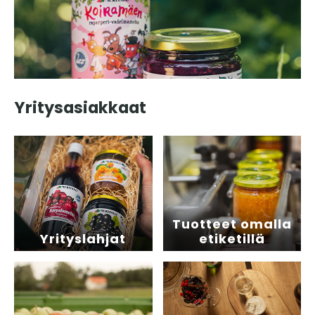
Yritysasiakkaat
Tuotteet omalla
Yrityslahjat
etiketillä