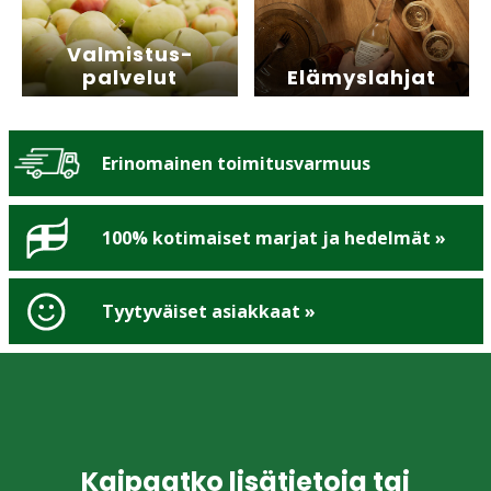
Valmistus­
palvelut
Elämyslahjat
Erinomainen toimitusvarmuus
100% kotimaiset marjat ja hedelmät »
Tyytyväiset asiakkaat »
Kaipaatko lisätietoja tai