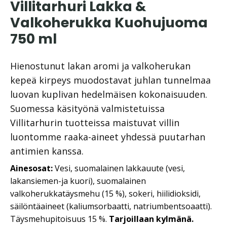
Villitarhuri Lakka &
Valkoherukka Kuohujuoma
750 ml
Hienostunut lakan aromi ja valkoherukan
kepeä kirpeys muodostavat juhlan tunnelmaa
luovan kuplivan hedelmäisen kokonaisuuden.
Suomessa käsityönä valmistetuissa
Villitarhurin tuotteissa maistuvat villin
luontomme raaka-aineet yhdessä puutarhan
antimien kanssa.
Ainesosat:
Vesi, suomalainen lakkauute (vesi,
lakansiemen-ja kuori), suomalainen
valkoherukkatäysmehu (15 %), sokeri, hiilidioksidi,
säilöntäaineet (kaliumsorbaatti, natriumbentsoaatti).
Täysmehupitoisuus 15 %.
Tarjoillaan kylmänä.