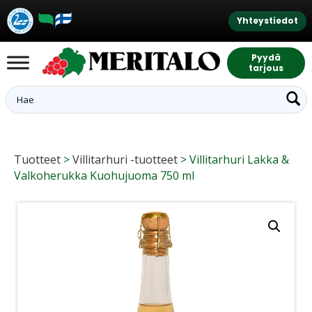
Yhteystiedot
Pyydä
tarjous
Tuotteet
>
Villitarhuri -tuotteet
>
Villitarhuri Lakka &
Valkoherukka Kuohujuoma 750 ml