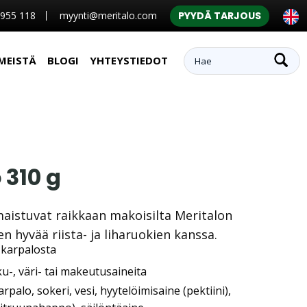
 955 118
myynti@meritalo.com
PYYDÄ TARJOUS
MEISTÄ
BLOGI
YHTEYSTIEDOT
 310 g
aistuvat raikkaan makoisilta Meritalon
sen hyvää riista- ja liharuokien kanssa.
 karpalosta
ku-, väri- tai makeutusaineita
palo, sokeri, vesi, hyytelöimisaine (pektiini),