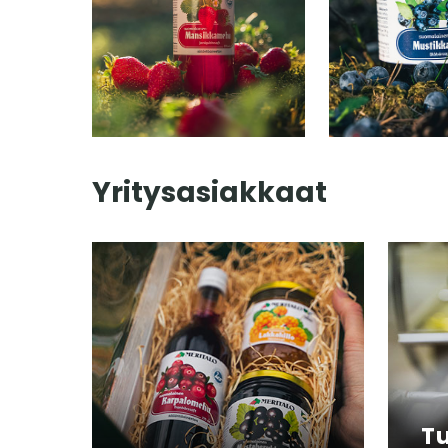
Yritysasiakkaat
T