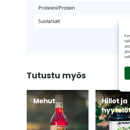
Proteiini/Protein
Suola/salt
Par
tal
ant
yks
vai
Tutustu myös
Mehut
Hillot ja
hyytelö