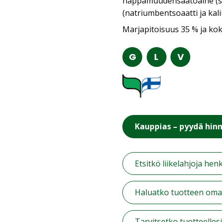
happamuudensäätöaine (si
(natriumbentsoaatti ja kal
Marjapitoisuus 35 % ja kok
G
L
V
Kauppias – pyydä hin
Etsitkö liikelahjoja hen
Haluatko tuotteen omall
Tarvitsetko tuotteelles