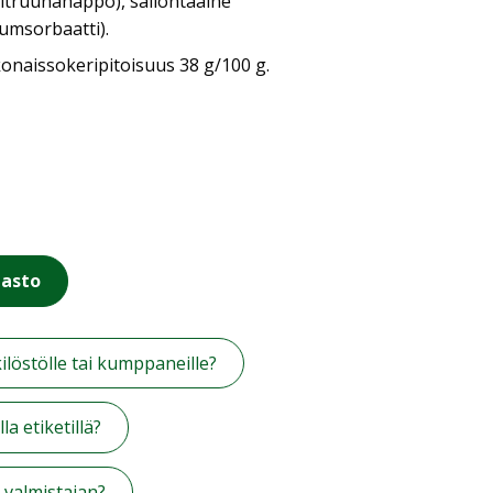
truunahappo), säilöntäaine
iumsorbaatti).
onaissokeripitoisuus 38 g/100 g.
nasto
kilöstölle tai kumppaneille?
a etiketillä?
i valmistajan?