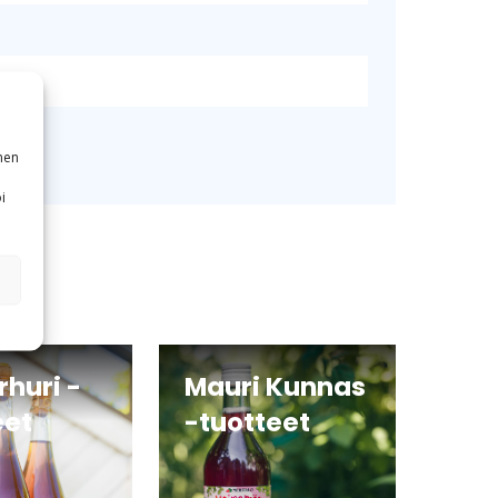
nen
i
arhuri -
Mauri Kunnas
eet
-tuotteet