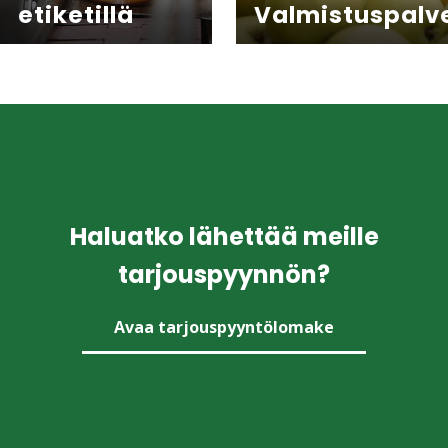
etiketillä
Valmistus­palv
Haluatko lähettää meille
tarjouspyynnön?
Avaa tarjouspyyntölomake