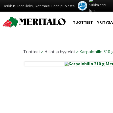
Herkkusuiden iloksi, kotimaisuuden puolesta
TUOTTEET
YRITYSA
Tuotteet
>
Hillot ja hyytelöt
>
Karpalohillo 310 