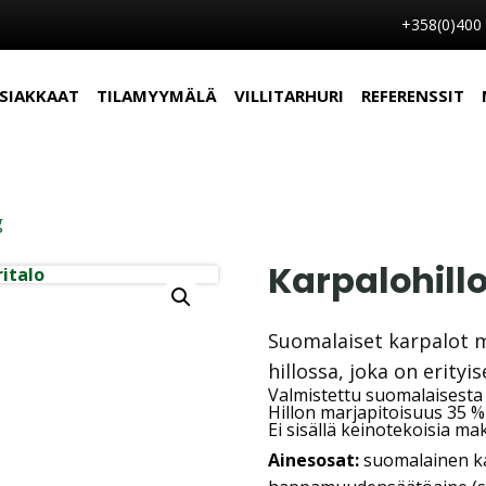
+358(0)400
SIAKKAAT
TILAMYYMÄLÄ
VILLITARHURI
REFERENSSIT
g
Karpalohillo
Suomalaiset karpalot m
hillossa, joka on erityi
Valmistettu suomalaisesta
Hillon marjapitoisuus 35 %
Ei sisällä keinotekoisia ma
Ainesosat:
suomalainen kar