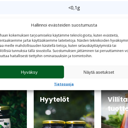
<0,1g
<0,01g
Hallinnoi evästeiden suostumusta
haan kokemuksen tarjoamiseksi käytämme teknologioita, kuten evästeitä,
lentaaksemme ja/tai käyttääksemme laitetietoja. Näiden tekniikoiden hyväksymi
aa meille mahdollisuuden käsitellä tietoja, kuten selauskäyttäytymistä tai
ilöllisiä tunnuksia tällä sivustolla. Suostumuksen jättäminen tai peruuttaminen vo
kuttaa haitallisesti tiettyihin ominaisuuksiin ja toimintoihin.
Hyväksy
Näytä asetukset
Tietosuoja
Hyytelöt
Villit
t
tuott