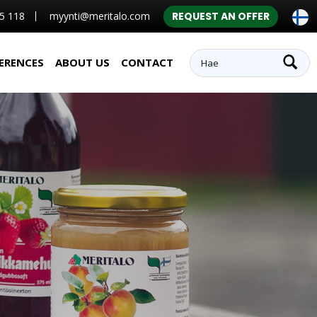
5 118
myynti@meritalo.com
REQUEST AN OFFER
ERENCES
ABOUT US
CONTACT