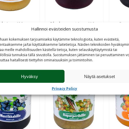
ple Jam 400 g
Blackcurrant Jam 410 g
Quee
Hallinnoi evästeiden suostumusta
haan kokemuksen tarjoamiseksi käytämme teknologioita, kuten evästeitä,
lentaaksemme ja/tai käyttääksemme laitetietoja. Näiden tekniikoiden hyväksymi
aa meille mahdollisuuden käsitellä tietoja, kuten selauskäyttäytymistä tai
ilöllisiä tunnuksia tällä sivustolla. Suostumuksen jättäminen tai peruuttaminen vo
kuttaa haitallisesti tiettyihin ominaisuuksiin ja toimintoihin.
Hyväksy
Näytä asetukset
Privacy Policy