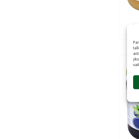
Ap
Par
tal
ant
yks
vai