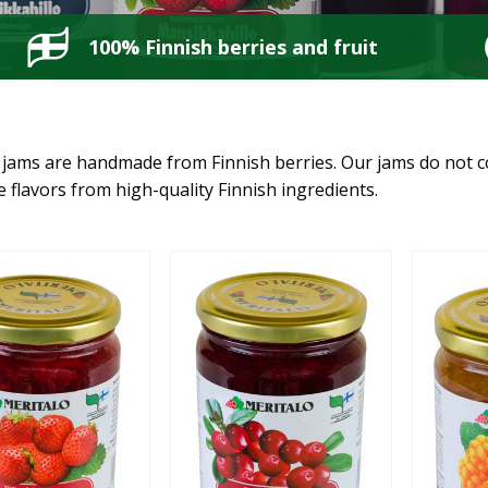
100% Finnish berries and fruit
 jams are handmade from Finnish berries. Our jams do not cont
e flavors from high-quality Finnish ingredients.