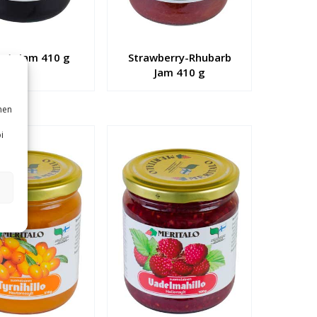
n’s Jam 410 g
Strawberry-Rhubarb
Jam 410 g
nen
i