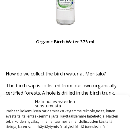
Organic Birch Water 375 ml
How do we collect the birch water at Meritalo?
The birch sap is collected from our own organically
certified forests. A hole is drilled in the birch trunk,
from which the sap flows into a bucket. The hole is
Hallinnoi evästeiden
suostumusta
small and will not damage the tree. The Birch water
Parhaan kokemuksen tarjoamiseksi käytämme teknologioita, kuten
from the buckets are emptied into larger containers
evästeitä, tallentaaksemme ja/tai käyttääksemme laitetietoja. Näiden
daily and then frozen.
tekniikoiden hyväksyminen antaa meille mahdollisuuden käsitellä
tietoja, kuten selauskäyttäytymistä tai yksilöllisiä tunnuksia tällä