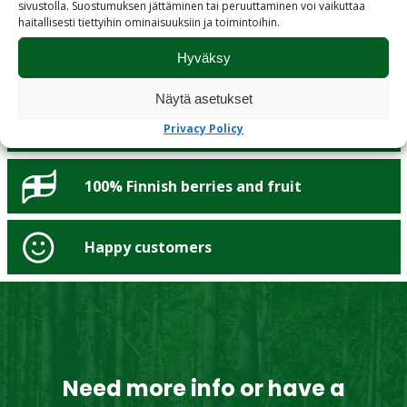
sivustolla. Suostumuksen jättäminen tai peruuttaminen voi vaikuttaa
The best time to collect the sap is in the spring,
haitallisesti tiettyihin ominaisuuksiin ja toimintoihin.
because the ground thaws and the trees start taking
water from the ground.
Hyväksy
Näytä asetukset
Excellent reliability of delivery
Privacy Policy
100% Finnish berries and fruit
Happy customers
Need more info or have a