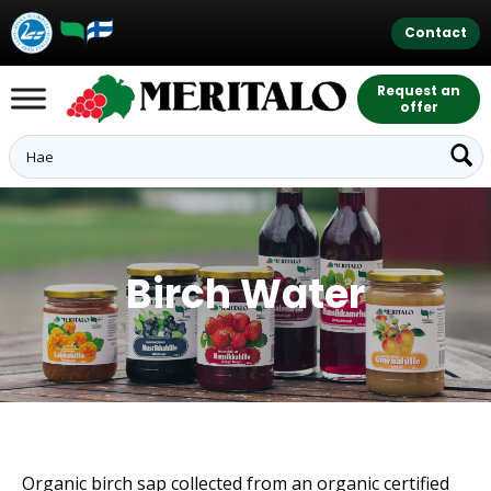
Contact
Request an
offer
Birch Water
Organic birch sap collected from an organic certified