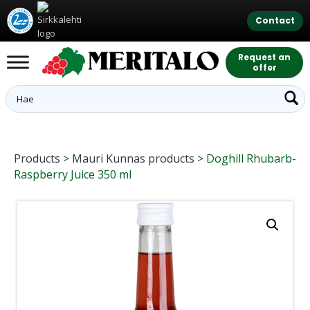
Contact
Request an
offer
Products
>
Mauri Kunnas products
>
Doghill Rhubarb-
Raspberry Juice 350 ml