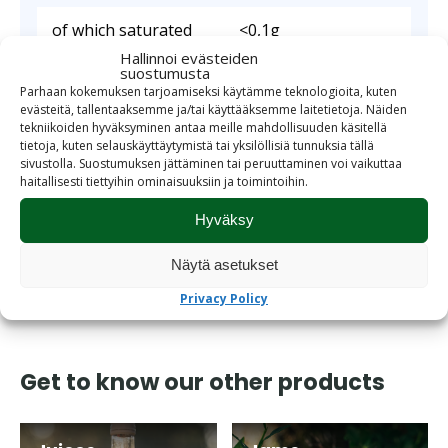
of which saturated
<0,1g
Hallinnoi evästeiden
suostumusta
Carbohydrates
8,0g
Parhaan kokemuksen tarjoamiseksi käytämme teknologioita, kuten
evästeitä, tallentaaksemme ja/tai käyttääksemme laitetietoja. Näiden
of which sugars
8,0g
tekniikoiden hyväksyminen antaa meille mahdollisuuden käsitellä
tietoja, kuten selauskäyttäytymistä tai yksilöllisiä tunnuksia tällä
sivustolla. Suostumuksen jättäminen tai peruuttaminen voi vaikuttaa
Protein
<0,1g
haitallisesti tiettyihin ominaisuuksiin ja toimintoihin.
Salt
<0,01g
Hyväksy
Näytä asetukset
Dilution: 1 part juice and 3 parts water
Privacy Policy
Get to know our other products