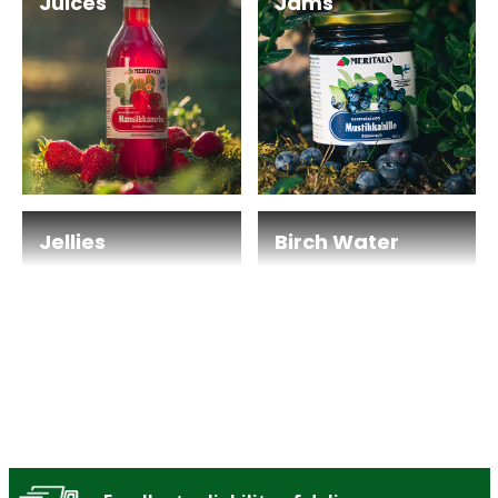
Juices
Jams
Jellies
Birch Water