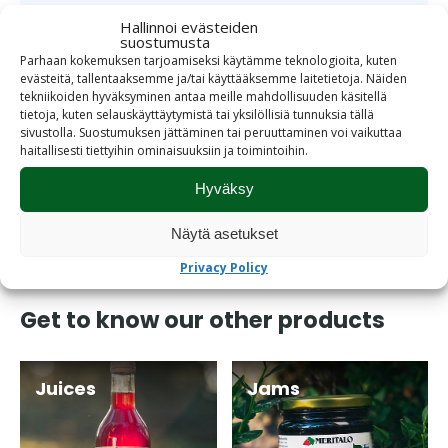
Carbohydrates
38g
Hallinnoi evästeiden
suostumusta
of which sugars
38g
Parhaan kokemuksen tarjoamiseksi käytämme teknologioita, kuten
evästeitä, tallentaaksemme ja/tai käyttääksemme laitetietoja. Näiden
tekniikoiden hyväksyminen antaa meille mahdollisuuden käsitellä
Protein
<0,3g
tietoja, kuten selauskäyttäytymistä tai yksilöllisiä tunnuksia tällä
sivustolla. Suostumuksen jättäminen tai peruuttaminen voi vaikuttaa
Salt
<0,01g
haitallisesti tiettyihin ominaisuuksiin ja toimintoihin.
Hyväksy
Näytä asetukset
Privacy Policy
Get to know our other products
Juices
Jams